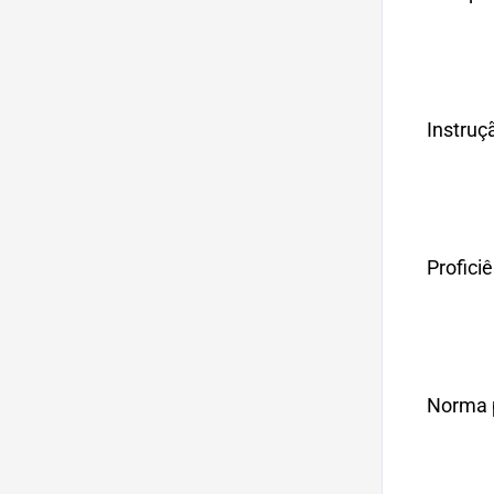
Instruç
Profici
Norma p