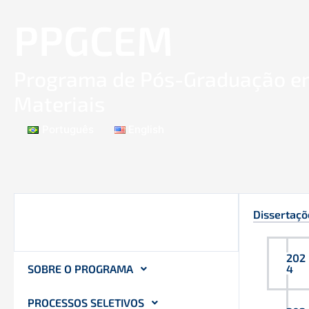
Ir
PPGCEM
para
o
conteúdo
Programa de Pós-Graduação em
Materiais
Português
English
Dissertaçõ
202
SOBRE O PROGRAMA
4
PROCESSOS SELETIVOS