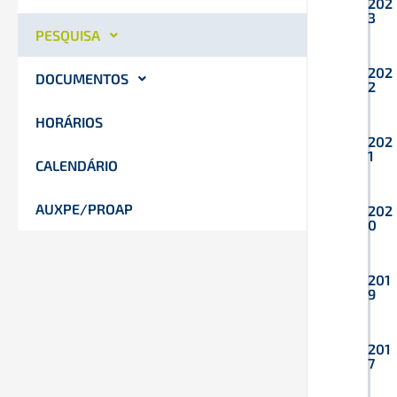
202
3
PESQUISA
202
DOCUMENTOS
2
HORÁRIOS
202
1
CALENDÁRIO
AUXPE/PROAP
202
0
201
9
201
7