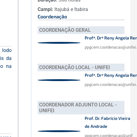
Campi:
Itajubá e Itabira
Coordenação
COORDENAÇÃO GERAL
Profª. Drª Reny Angela Re
ppgcem.coordenacao@unifei.
 lodo
is da
so na
COORDENAÇÃO LOCAL - UNIFEI
Profª. Drª Reny Angela Re
ppgcem.coordenacao@unifei.
COORDENADOR ADJUNTO LOCAL -
UNIFEI
Prof. Dr. Fabrício Vieira
de Andrade
ppgcem.coordenacao@unif