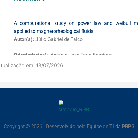
A computational study on power law and weibull m
applied to magnetorheological fluids
Autor(a):
Júlio Gabriel de Falco
Orientador(es):
Antonio Jose Faria Bombard
atualização em:
13/07/2026
DOWNLOAD
Copyright © 2026 | Desenvolvido pela Equipe de
TI
da
PRPG