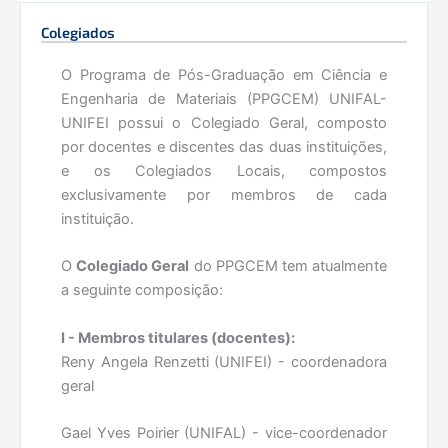
Colegiados
Apresentação
O Programa de Pós-Graduação em Ciência e
Engenharia de Materiais (PPGCEM) UNIFAL-
Linhas de Pesquisa
UNIFEI possui o Colegiado Geral, composto
por docentes e discentes das duas instituições,
Comissões
e os Colegiados Locais, compostos
exclusivamente por membros de cada
Corpo Discente
instituição.
Corpo Docente
O
Colegiado Geral
do PPGCEM tem atualmente
a seguinte composição:
Colegiados
I - Membros titulares (docentes):
Reny Angela Renzetti (UNIFEI) - coordenadora
Estrutura Curricular
geral
Seminários
Gael Yves Poirier (UNIFAL) - vice-coordenador