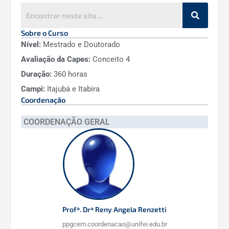
I - Membros titulares (docentes):
Reny Angela Renzetti - coordenadora local
Sobre o Curso
Nível:
Mestrado e Doutorado
Fabrício Vieira de Andrade - coordenador local
Avaliação da Capes:
Conceito 4
adjunto
Duração:
360 horas
Campi:
Itajubá e Itabira
Daniela Sachs
Coordenação
Maria Virginia Gelfuso
COORDENAÇÃO GERAL
Mirian de Lourdes Noronha Motta Mello
(UNIFEI)
II - Membros titulares (discentes):
Rodrigo Rodrigues Chaves
Profª. Drª Reny Angela Renzetti
III - Membros suplentes (docentes):
ppgcem.coordenacao@unifei.edu.br
Rero Marques Rubinger