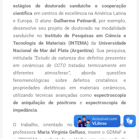
estágios de doutorado sanduíche e cooperação
científica
em centros de excelência na América Latina
e Europa. O aluno
Guilherme Petinardi
, por exemplo,
desenvolve seu projeto de doutorado na modalidade
sanduíche no
Instituto de Pesquisas em Ciência e
Tecnologia de Materiais (INTEMA)
da
Universidade
Nacional de Mar del Plata (Argentina)
. Sua pesquisa,
intitulada
“Estudo da natureza dos defeitos presentes
em cerâmicas de CCTO tratadas termicamente em
diferentes atmosferas”
, aborda questões
fenomenológicas sobre defeitos cristalinos e
propriedades dielétricas em materiais cerâmicos,
utilizando técnicas avançadas como
espectroscopia
de aniquilação de pósitrons
e
espectroscopia de
impedância
.
O trabalho, orientado no PPGCEM/UNIFEI, pela
professora
Maria Virginia Gelfuso
, insere o GDMaF e