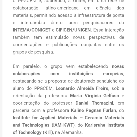
o PPGCEM e, sobretudo, a Unifei, em uma rede de
colaboração latino-americana em ciência dos
materiais, permitindo acesso à infraestrutura de ponta
e intercâmbio direto com pesquisadores do
INTEMA/CONICET
e
CIFICEN/UNICEN
. Essa interação
também tem estimulado novas perspectivas de
coorientações e publicações conjuntas entre os
grupos de pesquisa.
Em paralelo, o grupo vem estabelecendo
novas
colaborações com instituições europeias
,
destacando-se a proposta de doutorado sanduiche do
aluno do PPGCEM,
Leonardo Almeida Freire
, sob a
orientação da professora
Maria Virginia Gelfuso
e
coorientação do professor
Daniel Thomazini
, em
parceria com a professora
Kaline Pagnan Furlan
, do
Institute for Applied Materials – Ceramic Materials
and Technologies (IAM-KWT)
, do
Karlsruhe Institute
of Technology (KIT)
, na Alemanha.