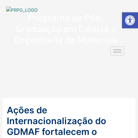
Ir
PPGCEM
para
Ab
Programa de Pós-
o
conteúdo
Graduação em Ciência e
Engenharia de Materiais
Ações de
Internacionalização do
GDMAF fortalecem o